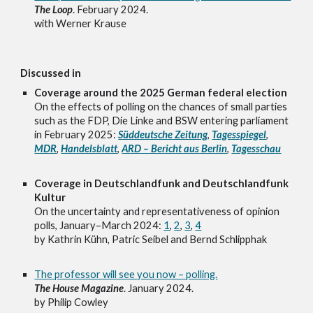
The Loop
. February 2024.
with Werner Krause
Discussed in
Coverage around the 2025 German federal election
On the effects of polling on the chances of small parties
such as the FDP, Die Linke and BSW entering parliament
in February 2025:
Süddeutsche Zeitung
,
Tagesspiegel
,
MDR
,
Handelsblatt
,
ARD – Bericht aus Berlin
,
Tagesschau
Coverage in Deutschlandfunk and Deutschlandfunk
Kultur
On the uncertainty and representativeness of opinion
polls, January–March 2024:
1
,
2
,
3
,
4
by Kathrin Kühn, Patric Seibel and Bernd Schlipphak
The professor will see you now – polling.
The House Magazine
. January 2024.
by Philip Cowley