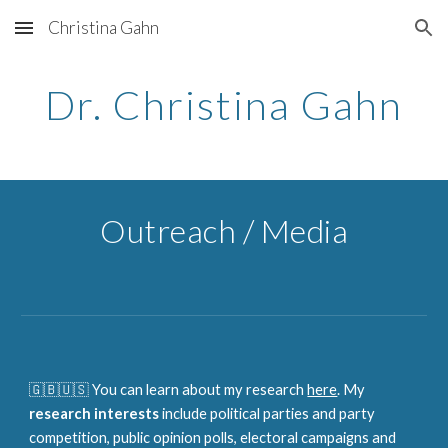
Christina Gahn
Skip to main content
Skip to navigation
Dr.
Christina Gahn
Outreach / Media
🇬🇧🇺🇸
You can learn about my research
here
. My
research interests
include political parties and party
competition,
public opinion polls,
electoral campaigns and